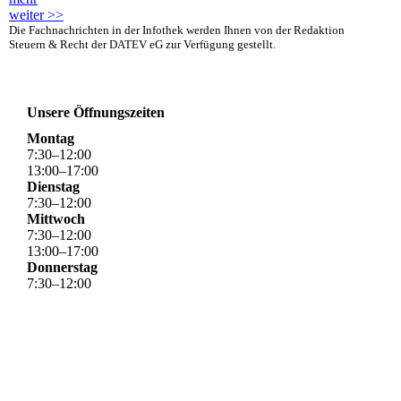
weiter >>
Die Fachnachrichten in der Infothek werden Ihnen von der Redaktion
Steuern & Recht der DATEV eG zur Verfügung gestellt.
Unsere Öffnungszeiten
Montag
7
:
30
–
12
:
00
13
:
00
–
17
:
00
Dienstag
7
:
30
–
12
:
00
Mittwoch
7
:
30
–
12
:
00
13
:
00
–
17
:
00
Donnerstag
7
:
30
–
12
:
00