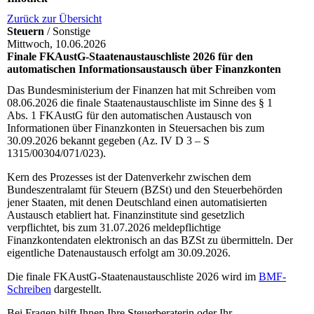
Zurück zur Übersicht
Steuern
/ Sonstige
Mittwoch, 10.06.2026
Finale FKAustG-Staatenaustauschliste 2026 für den
automatischen Informationsaustausch über Finanzkonten
Das Bundesministerium der Finanzen hat mit Schreiben vom
08.06.2026 die finale Staatenaustauschliste im Sinne des § 1
Abs. 1 FKAustG für den automatischen Austausch von
Informationen über Finanzkonten in Steuersachen bis zum
30.09.2026 bekannt gegeben (Az. IV D 3 – S
1315/00304/071/023).
Kern des Prozesses ist der Datenverkehr zwischen dem
Bundeszentralamt für Steuern (
BZS
t) und den Steuerbehörden
jener Staaten, mit denen Deutschland einen automatisierten
Austausch etabliert hat. Finanzinstitute sind gesetzlich
verpflichtet, bis zum 31.07.2026 meldepflichtige
Finanzkontendaten elektronisch an das
BZS
t zu übermitteln. Der
eigentliche Datenaustausch erfolgt am 30.09.2026.
Die finale FKAustG-Staatenaustauschliste 2026 wird im
BMF
-
Schreiben
dargestellt.
Bei Fragen hilft Ihnen Ihre Steuerberaterin oder Ihr