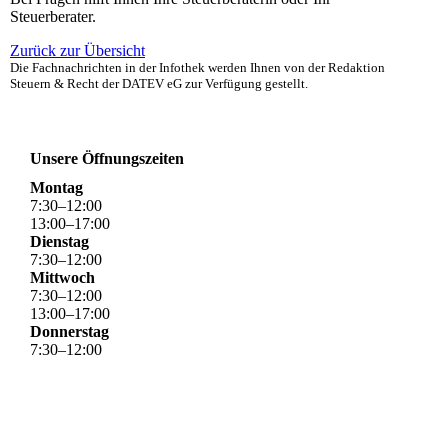
Steuerberater.
Zurück zur Übersicht
Die Fachnachrichten in der Infothek werden Ihnen von der Redaktion
Steuern & Recht der DATEV eG zur Verfügung gestellt.
Unsere Öffnungszeiten
Montag
7
:
30
–
12
:
00
13
:
00
–
17
:
00
Dienstag
7
:
30
–
12
:
00
Mittwoch
7
:
30
–
12
:
00
13
:
00
–
17
:
00
Donnerstag
7
:
30
–
12
:
00