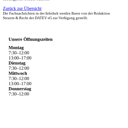
Zurück zur Übersicht
Die Fachnachrichten in der Infothek werden Ihnen von der Redaktion
Steuern & Recht der DATEV eG zur Verfügung gestellt.
Unsere Öffnungszeiten
Montag
7
:
30
–
12
:
00
13
:
00
–
17
:
00
Dienstag
7
:
30
–
12
:
00
Mittwoch
7
:
30
–
12
:
00
13
:
00
–
17
:
00
Donnerstag
7
:
30
–
12
:
00